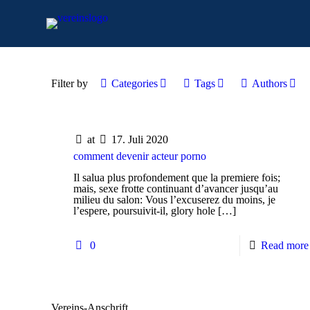
Filter by
Categories
Tags
Authors
at
17. Juli 2020
comment devenir acteur porno
Il salua plus profondement que la premiere fois;
mais, sexe frotte continuant d’avancer jusqu’au
milieu du salon: Vous l’excuserez du moins, je
l’espere, poursuivit-il, glory hole
[…]
0
Read more
Vereins-Anschrift