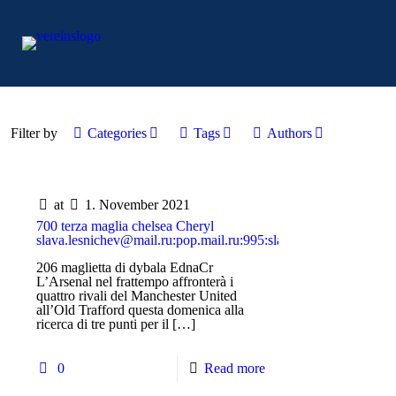
Filter by
Categories
Tags
Authors
at
1. November 2021
700 terza maglia chelsea Cheryl
slava.lesnichev@mail.ru:pop.mail.ru:995:slava.lesnichev@mai
206 maglietta di dybala EdnaCr
L’Arsenal nel frattempo affronterà i
quattro rivali del Manchester United
all’Old Trafford questa domenica alla
ricerca di tre punti per il
[…]
0
Read more