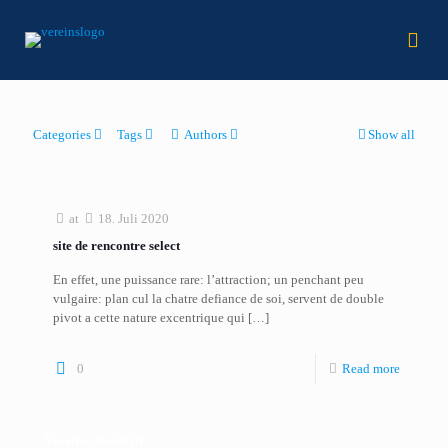
Categories
Tags
Authors
Show all
at
18. Juli 2020
site de rencontre select
En effet, une puissance rare: l’attraction; un penchant peu
vulgaire: plan cul la chatre defiance de soi, servent de double
pivot a cette nature excentrique qui
[…]
0
Read more
Vereins-Anschrift